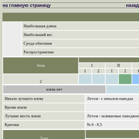
на главную страницу
назад
Наибольшая длина
Наибольший вес
Среда обитания
Распространение
о
Зона
о
I
II
1
2
1
2
о
2
клева нет
Начало лучшего клева
Летом - с началом паводка
Время ловли
Лучшие места ловли
Летом - заливаемые паводком
Крючки
№ 6 - 8,5
о
Зона
о