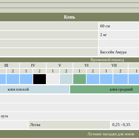
Конь
60 см
2 кг
Бассейн Амура
Временной период
III
IV
V
VI
VII
1
2
1
2
1
2
1
2
1
2
1
клев плохой
клев средний
 луга
Леска
0,25 - 0,35
Лучшие насадки для ловли