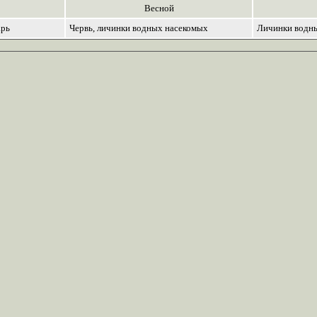
Весной
арь
Червь, личинки водных насекомых
Личинки водны