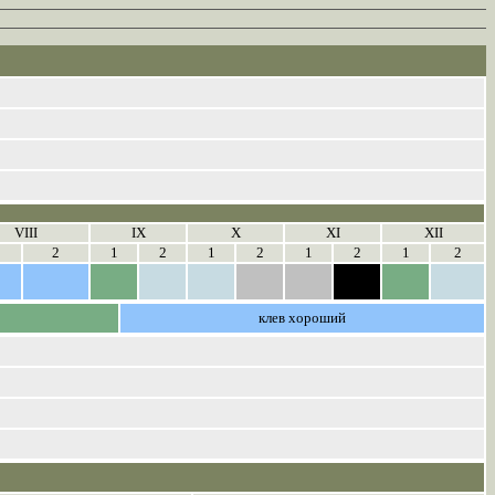
VIII
IX
X
XI
XII
2
1
2
1
2
1
2
1
2
клев хороший