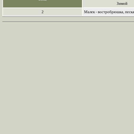
Зимой
2
Малек - востробрюшка, песк