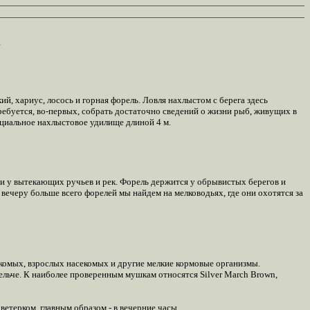
.
, хариус, лосось и горная форель. Ловля нахлыстом с берега здесь
ребуется, во-первых, собрать достаточно сведений о жизни рыб, живущих в
ециальное нахлыстовое удилище длиной 4 м.
и у вытекающих ручьев и рек. Форель держится у обрывистых берегов и
вечеру больше всего форелей мы найдем на мелководьях, где они охотятся за
комых, взрослых насекомых и другие мелкие кормовые организмы.
мельче. К наиболее проверенным мушкам относятся Silver March Brown,
терком, главным образом - в вечерние часы.