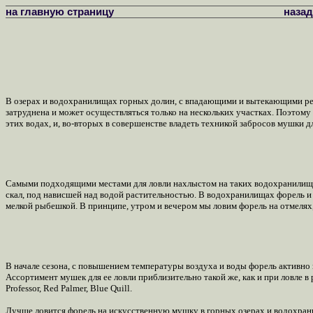
на главную страницу
назад
В озерах и водохранилищах горных долин, с впадающими и вытекающими рекам
затруднена и может осуществляться только на нескольких участках. Поэтому
этих водах, и, во-вторых в совершенстве владеть техникой забросов мушки 
Самыми подходящими местами для ловли нахлыстом на таких водохранилищах 
скал, под нависшей над водой растительностью. В водохранилищах форель и 
мелкой рыбешкой. В принципе, утром и вечером мы ловим форель на отмелях, а
В начале сезона, с повышением температуры воздуха и воды форель активно
Ассортимент мушек для ее ловли приблизительно такой же, как и при ловле в
Professor, Red Palmer, Blue Quill.
Лучше ловится форель на искусственную мушку в горных озерах и водохран