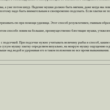
ушка, а уже потом шнур. Падение мушки должно быть мягким, даже когда мы ло
 поэтому надо быть внимательным и своевременно подсекать. Если хватки не п
отряхивать ею при помощи удилища. Этот способ результативен, главным образ
 этом способе ловим на большие, преимущественно блестящие мушки, утяжелен
с подсечкой. При подсечке нужно учитывать величину рыбы и способ, каким он
 на сухую мушку хватку определяем визуально, на мокрую мушку ощущению в р
ше над водой и удерживая его в таком положении во все время вываживания. Р