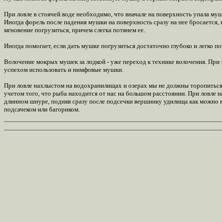
При ловле в стоячей воде необходимо, что вначале на поверхность упала м
Иногда форель после падения мушки на поверхность сразу на нее бросается,
мгновение погрузиться, причем слегка потянем ее.
Иногда помогает, если дать мушке погрузиться достаточно глубоко и легко п
Волочение мокрых мушек за лодкой - уже переход к технике волочения. При
успехом использовать и нимфовые мушки.
При ловле нахлыстом на водохранилищах и озерах мы не должны торопиться 
учетом того, что рыба находится от нас на большом расстоянии. При ловле
длинном шнуре, подняв сразу после подсечки вершинку удилища как можно вы
подсачеком или багориком.