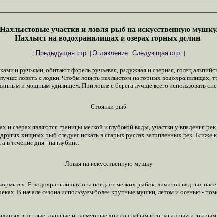
Нахлыстовые участки и ловля рыб на искусственную мушку
Нахлыст на водохранилищах и озерах горных долин.
[
Предыдущая стр.
|
Оглавление
|
Следующая стр.
]
и и ручьями, обитают форель ручьевая, радужная и озерная, голец альпийский
 лучше ловить с лодки. Чтобы ловить нахлыстом на горных водохранилищах, т
длинным и мощным удилищем. При ловле с берега лучше всего использовать сп
Стоянки рыб
и озерах являются границы мелкой и глубокой воды, участки у впадения рек 
других хищных рыб следует искать в старых руслах затопленных рек. Ближе к 
 в течение дня - на глубине.
Ловля на искусственную мушку
 кормится. В водохранилищах она поедает мелких рыбок, личинок водных насе
 реках. В начале сезона используем более крупные мушки, летом и осенью - по
илищах в теплые, душные и пасмурные дни со слабым юго-западным и южным ве