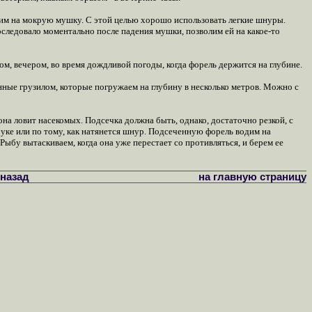
вим на мокрую мушку. С этой целью хорошо использовать легкие шнуры.
оследовало моментально после падения мушки, позволим ей на какое-то
ом, вечером, во время дождливой погоды, когда форель держится на глубине.
ные грузилом, которые погружаем на глубину в несколько метров. Можно с
а ловит насекомых. Подсечка должна быть, однако, достаточно резкой, с
уке или по тому, как натянется шнур. Подсеченную форель водим на
ыбу вытаскиваем, когда она уже перестает со противляться, и берем ее
назад
на главную страницу