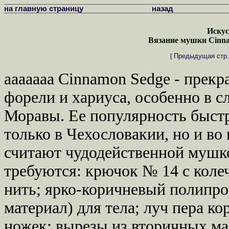
на главную страницу
назад
Искус
Вязание мушки Cinna
[
Предыдущая стр.
ааааааа Cinnamon Sedge - прекр
форели и хариуса, особенно в с
Моравы. Ее популярность быстр
только в Чехословакии, но и во
считают чудодейственной мушко
требуются: крючок № 14 с коле
нить; ярко-коричневый полипр
материал) для тела; луч пера ко
ножек; вырезы из вторичных ма