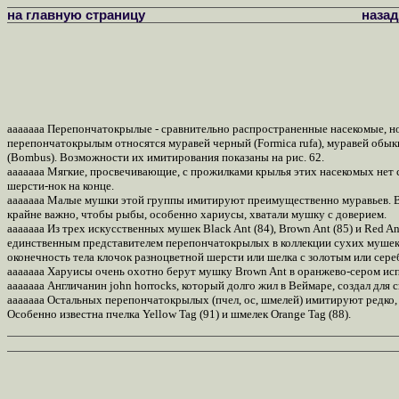
на главную страницу
назад
ааааааа Перепончатокрылые - сравнительно распространенные насекомые, но 
перепончатокрылым относятся муравей черный (Formica rufa), муравей обыкнов
(Bombus). Возможности их имитирования показаны на рис. 62.
ааааааа Мягкие, просвечивающие, с прожилками крылья этих насекомых нет 
шерсти-нок на конце.
ааааааа Малые мушки этой группы имитируют преимущественно муравьев. В 
крайне важно, чтобы рыбы, особенно хариусы, хватали мушку с доверием.
ааааааа Из трех искусственных мушек Black Ant (84), Brown Ant (85) и Red
единственным представителем перепончатокрылых в коллекции сухих муше
оконечность тела клочок разноцветной шерсти или шелка с золотым или сере
ааааааа Харуисы очень охотно берут мушку Brown Ant в оранжево-сером ис
ааааааа Англичанин john horrocks, который долго жил в Веймаре, создал для
ааааааа Остальных перепончатокрылых (пчел, ос, шмелей) имитируют редко, х
Особенно известна пчелка Yellow Tag (91) и шмелек Orange Tag (88).