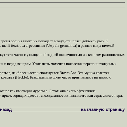
время роения много их попадает в воду, становясь добычей рыб. К
melli-fera). оса агрессивная (Vespula germanica) и разные виды шмелей
жут тело часто с утолщенной задней оконечностью и с клочком разноцветных
дня и перед вечером. Учитывать моменты появления перепончатокрылых
авьев, наиболее часто используется Brown Ant. Эта мушка является
крыльев (Hackle). Безкрылым мушкам часто привязывают на заднюю
 относят к имитации муравьев. Летом она очень эффективна.
 яркое, горящих цветов тело,сделанное из павлиньего или страусиного пера.
назад
на главную страницу