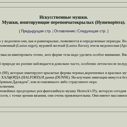
Искусственные мушки.
Мушки, имитирующие перепончатокрылых (Hymenoptera).
[
Предыдущая стр.
|
Оглавление
|
Следующая стр.
]
у водоемов они, как и равнокрылые, появляются в определенные периоды. Во 
енный (Lasius niger), муравей желтый (Lasius flavus), пчела медоносная (Apis 
смысла имитировать точно, зато форме тела надо уделить особое внимание. Вя
природе их роение наблюдается довольно часто, особенно летом после полу
 Ant (90), которые имитируют крылатые формы черных,коричневых и красных мур
к ХАЛфОРДА (HALFORD) И данна (DUNNE). На-илучшие имитации вяжутся без 
бряным Ддождем", или из павлиньего либо страусиного пера.
полнении.
 спокойных предгорных рек фантазийную мушку Horrock's Fly, которую сегодня
отя, с точки зрения вязания, они очень привлекательны. Они имеют массивное,