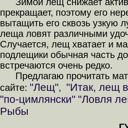
Зимой лещ снижает активно
прекращает, поэтому его нере
вытащить его сквозь узкую л
леща ловят различными удоч
Случается, лещ хватает и м
подлещики обычная часть д
встречаются очень редко.
Предлагаю прочитать мате
"Лещ"
"Итак, лещ в
сайте:
,
"по-цимлянски"
"Ловля ле
Рыбы
Г