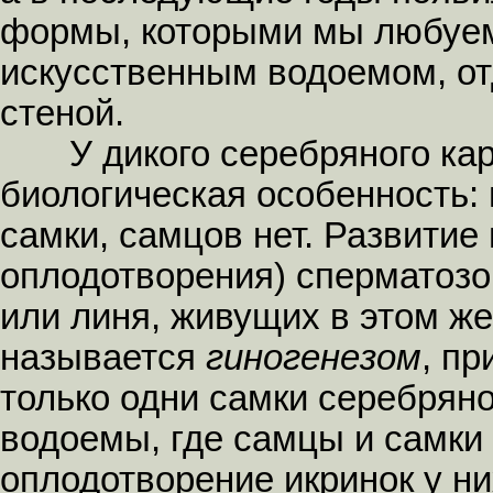
формы, которыми мы любуем
искусственным водоемом, от
стеной.
У дикого серебряного кара
биологическая особенность:
самки, самцов нет. Развитие
оплодотворения) сперматозои
или линя, живущих в этом ж
называется
гиногенезом
, п
только одни самки серебряно
водоемы, где самцы и самки 
оплодотворение икринок у ни