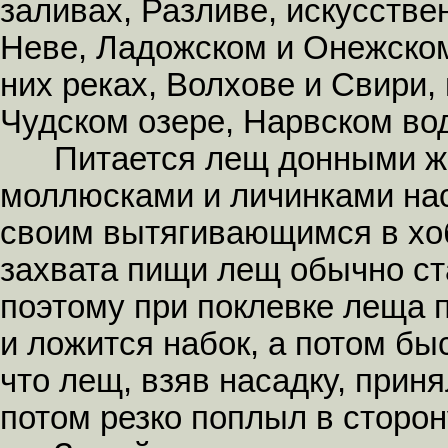
заливах, Разливе, искусств
Неве, Ладожском и Онежском
них реках, Волхове и Свири,
Чудском озере, Нарвском во
Питается лещ донными жи
моллюсками и личинками на
своим вытягивающимся в хоб
захвата пищи лещ обычно ста
поэтому при поклевке леща 
и ложится набок, а потом быс
что лещ, взяв насадку, прин
потом резко поплыл в сторон