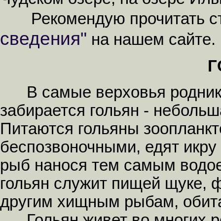
Рекомендую прочитать с
сведения"
на нашем сайте.
Г
В самые верховья родников
забирается
гольян
- небольш
Питаются гольяны зоопланк
беспозвоночными, едят икру
рыб нанося тем самым водо
гольян служит пищей щуке, 
другим хищным рыбам, обит
Гольян живет во многих рек