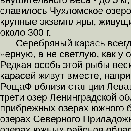
внушительного веса - до 5 кг
славилось Чухломское озер
крупные экземпляры, живущи
около 300 г.
Серебряный карась всегда
черную, а не светлую, как у
Редкая особь этой рыбы веси
карасей живут вместе, напр
РощаФ вблизи станции Лева
трети озер Ленинградской обл
прибрежных озерах южного б
озерах Северного Приладожь
озерах южных районов облас