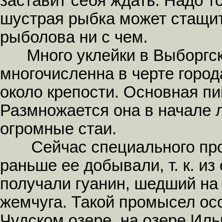
заставит себя ждать. Надо т
шустрая рыбка может стащит
рыболова ни с чем.
Много уклейки в Выборгско
многочисленна в черте горо
около крепости. Основная пи
Размножается она в начале л
огромные стаи.
Сейчас специального промы
раньше ее добывали, т. к. и
получали гуанин, шедший на 
жемчуга. Такой промысел ос
Чудском озере, на озере Иль