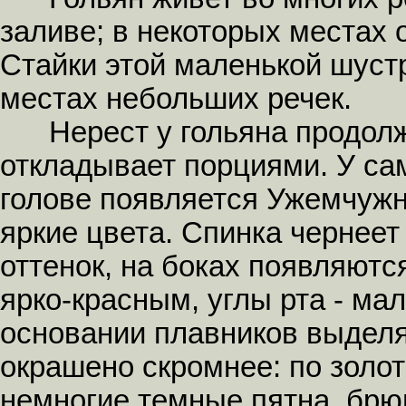
заливе; в некоторых местах 
Стайки этой маленькой шустр
местах небольших речек.
Нерест у гольяна продолжа
откладывает порциями. У са
голове появляется Ужемчужн
яркие цвета. Спинка чернеет
оттенок, на боках появляютс
ярко-красным, углы рта - ма
основании плавников выделя
окрашено скромнее: по золо
немногие темные пятна, брю