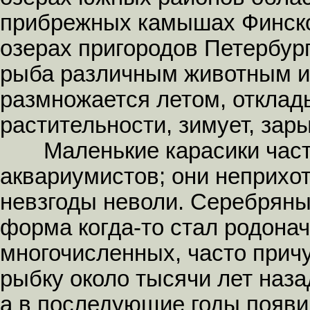
прибрежных камышах Финског
озерах пригородов Петербург
рыба различным животным и
размножается летом, отклад
растительности, зимует, зар
Маленькие карасики часто
аквариумистов; они неприхо
невзгоды неволи. Серебряный
форма когда-то стал родонач
многочисленных, часто прич
рыбку около тысячи лет наза
а в последующие годы появи